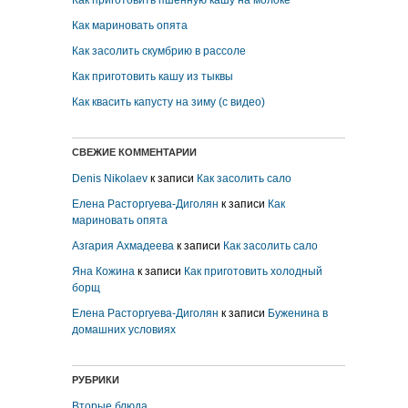
Как приготовить пшенную кашу на молоке
Как мариновать опята
Как засолить скумбрию в рассоле
Как приготовить кашу из тыквы
Как квасить капусту на зиму (с видео)
СВЕЖИЕ КОММЕНТАРИИ
Denis Nikolaev
к записи
Как засолить сало
Елена Расторгуева-Диголян
к записи
Как
мариновать опята
Азгария Ахмадеева
к записи
Как засолить сало
Яна Кожина
к записи
Как приготовить холодный
борщ
Елена Расторгуева-Диголян
к записи
Буженина в
домашних условиях
РУБРИКИ
Вторые блюда