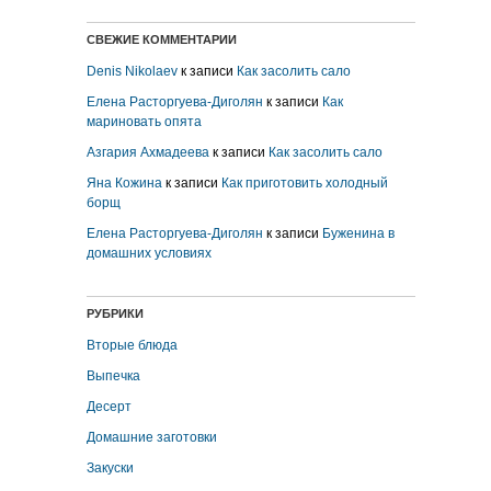
СВЕЖИЕ КОММЕНТАРИИ
Denis Nikolaev
к записи
Как засолить сало
Елена Расторгуева-Диголян
к записи
Как
мариновать опята
Азгария Ахмадеева
к записи
Как засолить сало
Яна Кожина
к записи
Как приготовить холодный
борщ
Елена Расторгуева-Диголян
к записи
Буженина в
домашних условиях
РУБРИКИ
Вторые блюда
Выпечка
Десерт
Домашние заготовки
Закуски