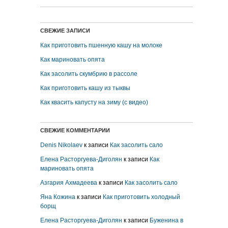
СВЕЖИЕ ЗАПИСИ
Как приготовить пшенную кашу на молоке
Как мариновать опята
Как засолить скумбрию в рассоле
Как приготовить кашу из тыквы
Как квасить капусту на зиму (с видео)
СВЕЖИЕ КОММЕНТАРИИ
Denis Nikolaev
к записи
Как засолить сало
Елена Расторгуева-Диголян
к записи
Как
мариновать опята
Азгария Ахмадеева
к записи
Как засолить сало
Яна Кожина
к записи
Как приготовить холодный
борщ
Елена Расторгуева-Диголян
к записи
Буженина в