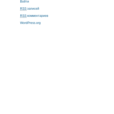
Войти
RSS
записей
RSS
комментариев
WordPress.org
replika klockor
Repliche Orologi Di Lusso
replica uhren
replicas relojes
replique montre