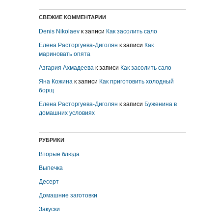
СВЕЖИЕ КОММЕНТАРИИ
Denis Nikolaev
к записи
Как засолить сало
Елена Расторгуева-Диголян
к записи
Как
мариновать опята
Азгария Ахмадеева
к записи
Как засолить сало
Яна Кожина
к записи
Как приготовить холодный
борщ
Елена Расторгуева-Диголян
к записи
Буженина в
домашних условиях
РУБРИКИ
Вторые блюда
Выпечка
Десерт
Домашние заготовки
Закуски