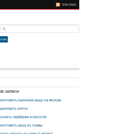
RSS FEED
ухни
ИЕ ЗАПИСИ
риготовить пшенную кашу на молоке
ариновать опята
асолить скумбрию в рассоле
риготовить кашу из тыквы
асить капусту на зиму (с видео)