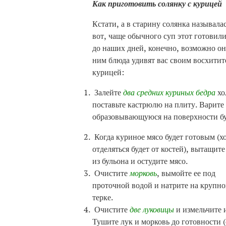
Как приготовить солянку с курицей
Кстати, а в старину солянка называлас
вот, чаще обычного суп этот готовил
до наших дней, конечно, возможно о
ним блюда удивят вас своим восхитит
курицей:
Залейте
два средних куриных бедра
хо
поставьте кастрюлю на плиту. Варите
образовывающуюся на поверхности бу
Когда куриное мясо будет готовым (
отделяться будет от костей), вытащите
из бульона и остудите мясо.
Очистите
морковь
, вымойте ее под
проточной водой и натрите на крупн
терке.
Очистите
две луковицы
и измельчите 
Тушите лук и морковь до готовности (