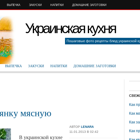
ВЫПЕЧКА
ЗАКУСКИ
НАПИТКИ
ДОМАШНИЕ ЗАГОТОВКИ
Украинская кухня
Пошаговые фото рецепты блюд украинской к
ВЫПЕЧКА
ЗАКУСКИ
НАПИТКИ
ДОМАШНИЕ ЗАГОТОВКИ
СВЕЖ
Как п
лянку мясную
Как м
Как з
АВТОР
LENARA
Как п
11.01.2013 В 02:42
В украинской кухне
Как кв