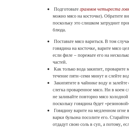
Подготовьте
граммов четыреста го
можно мясо на косточке). Обратите в
поскольку это слишком затруднит про
блюда.
Поставьте мясо вариться. В том случа
говядина на косточке, варите мясо це
если филе – порежьте его на нескольк
частей.
Как только вода закипит, проварите м
течение пяти-семи минут и слейте вод
Закипятите в чайнике воду и залейте
слегка проваренное мясо. Ни в коем с
не заливайте повторно мясо холодной
поскольку говядина будет «резиновой
Говядину варите на медленном огне в
варки бульона посолите его. Старайт
отдадут свою соль в суп, а потому, е