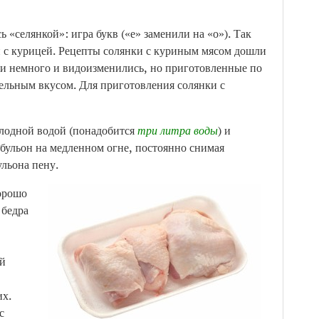
ь «селянкой»: игра букв («е» заменили на «о»). Так
и с курицей. Рецепты солянки с куриным мясом дошли
ни немного и видоизменились, но приготовленные по
ельным вкусом. Для приготовления солянки с
лодной водой (понадобится
три литра воды
) и
 бульон на медленном огне, постоянно снимая
льона пену.
хорошо
 бедра
ой
их.
с