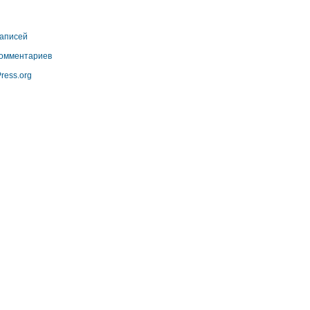
аписей
омментариев
ress.org