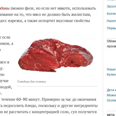
Засол
вядины
(можно филе, но если нет мякоти, использовать
нимание на то, что мясо не должно быть жилистым,
Копче
цесс нарезки, а также испортит вкусовые свойства
Напит
Первы
е если
Облак
ликом, а
просм
о
ясо в
у.
Наши 
 ею
Кулин
лучае
Говядина для солянки
 водой,
Дети 
».
Можно
 течение 60-90 минут. Примерно за час до окончания
Особе
есь недосолить блюдо, поскольку и другие ингредиенты
сли не рассчитать с концентрацией соли, суп получится
МЕТА