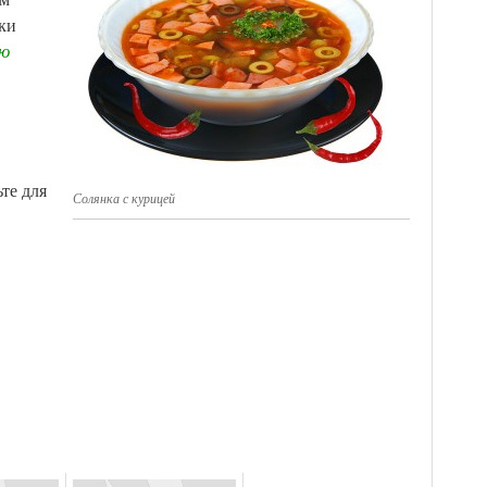
ки
ую
те для
Солянка с курицей