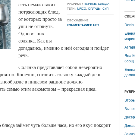
есть немало таких
РУБРИКА :
ПЕРВЫЕ БЛЮДА
ТЕГИ :
МЯСО
,
ОГУРЦЫ
,
СУП
потрясающих блюд,
СВЕЖ
от которых просто за
ОБСУЖДЕНИЕ :
уши не оттянуть.
Denis
КОММЕНТАРИЕВ НЕТ
Одно из них –
Елена
марин
солянка. Как вы
догадались, именно о ней сегодня и пойдет
Азгар
речь.
Яна К
борщ
Солянка представляет собой невероятно
Елена
приятно. Конечно, готовить солянку каждый день
домаш
разнообразие в пищевом рационе должно
ать семью этим лакомством – прекрасная идея.
РУБР
Вторы
Выпеч
Десер
блюда займет чуть больше часа, но его вкус покорит
Домаш
Закус