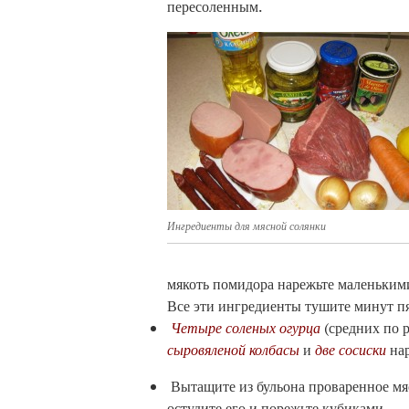
пересоленным.
Ингредиенты для мясной солянки
мякоть помидора нарежьте маленькими
Все эти ингредиенты тушите минут п
Четыре соленых огурца
(средних по 
сыровяленой колбасы
и
две сосиски
на
Вытащите из бульона проваренное мя
остудите его и порежьте кубиками.