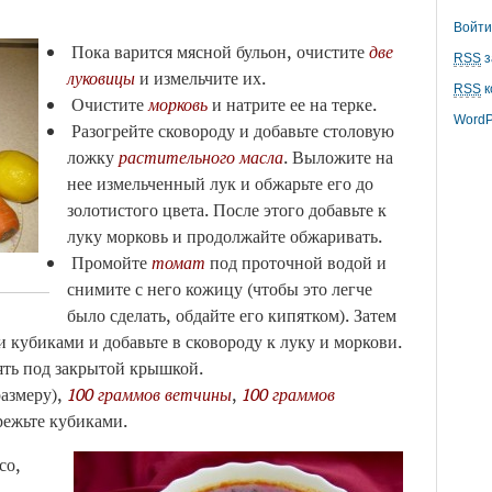
Войти
Пока варится мясной бульон, очистите
две
RSS
з
луковицы
и измельчите их.
RSS
к
Очистите
морковь
и натрите ее на терке.
WordP
Разогрейте сковороду и добавьте столовую
ложку
растительного масла
. Выложите на
нее измельченный лук и обжарьте его до
золотистого цвета. После этого добавьте к
луку морковь и продолжайте обжаривать.
Промойте
томат
под проточной водой и
снимите с него кожицу (чтобы это легче
было сделать, обдайте его кипятком). Затем
 кубиками и добавьте в сковороду к луку и моркови.
ять под закрытой крышкой.
размеру),
100 граммов ветчины
,
100 граммов
режьте кубиками.
со,