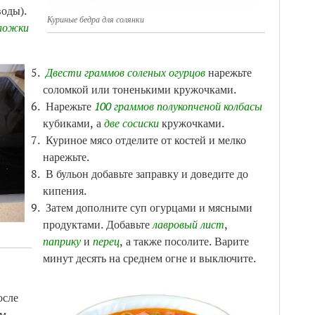
воды).
Куриные бедра для солянки
 ложки
Двести граммов соленых огурцов
нарежьте
соломкой или тоненькими кружочками.
Нарежьте
100 граммов полукопченой колбасы
кубиками, а
две сосиски
кружочками.
Куриное мясо отделите от костей и мелко
нарежьте.
В бульон добавьте заправку и доведите до
кипения.
Затем дополните суп огурцами и мясными
продуктами. Добавьте
лавровый лист
,
паприку
и
перец
, а также посолите. Варите
минут десять на среднем огне и выключите.
осле
ым