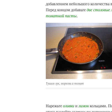
добавлением небольшого количества 
Перед концом добавьте
две столовые
томатной пасты
.
Тушим лук, морковь и томат
Нарежьте
оливки
и
лимон
кольцами. П
этого разлейте солянку по порционн