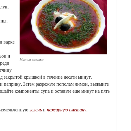
лук,
ины.
и варке
ьон и
Мясная солянка
ереди
етчину
од закрытой крышкой в течение десяти минут.
 и паприку. Затем разрежьте пополам лимон, выжмите
ешайте компоненты супа и оставьте еще минут на пять
 измельченную
зелень
и
нежирную сметану
.