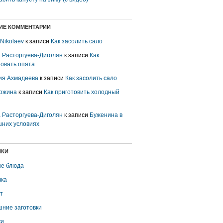
ИЕ КОММЕНТАРИИ
 Nikolaev
к записи
Как засолить сало
 Расторгуева-Диголян
к записи
Как
овать опята
ия Ахмадеева
к записи
Как засолить сало
ожина
к записи
Как приготовить холодный
 Расторгуева-Диголян
к записи
Буженина в
них условиях
ИКИ
е блюда
ка
т
ние заготовки
ки