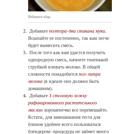
Взбиваем яйца
Добавьте
полтора-два стакана муки
.
Всыпайте ее постепенно, так вам легче
будет вымесить смесь.
После того как вам удастся получить
однородную смесь, начните тоненькой
струйкой вливать молоко. В общей
сложности понадобится
пол-литра
молока
(в идеале оно должно быть
домашним).
Добавьте
1 столовую ложку
рафинированного растительного
масла
и хорошенечко все перемешайте.
Кстати, для замешивания теста для
блинов удобнее всего пользоваться
блендером: процедура не займет много