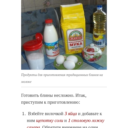
Продукты для приготовления традиционных блинов на
молоке
Готовить блины несложно. Итак,
приступим к приготовлению:
Взбейте вилочкой
3 яйца
и добавьте к
ним
щепотку соли
и
1 столовую ложку
сахара
. Обратите внимание на один