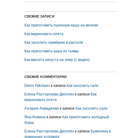
СВЕЖИЕ ЗАПИСИ
Как приготовить пшенную кашу на молоке
Как мариновать опята
Как засолить скумбрию в рассоле
Как приготовить кашу из тыквы
Как квасить капусту на зиму (с видео)
СВЕЖИЕ КОММЕНТАРИИ
Denis Nikolaev
к записи
Как засолить сало
Елена Расторгуева-Диголян
к записи
Как
мариновать опята
Азгария Ахмадеева
к записи
Как засолить сало
Яна Кожина
к записи
Как приготовить холодный
борщ
Елена Расторгуева-Диголян
к записи
Буженина в
домашних условиях