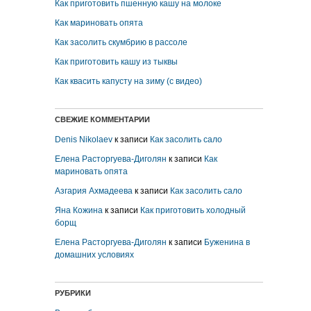
Как приготовить пшенную кашу на молоке
Как мариновать опята
Как засолить скумбрию в рассоле
Как приготовить кашу из тыквы
Как квасить капусту на зиму (с видео)
СВЕЖИЕ КОММЕНТАРИИ
Denis Nikolaev
к записи
Как засолить сало
Елена Расторгуева-Диголян
к записи
Как
мариновать опята
Азгария Ахмадеева
к записи
Как засолить сало
Яна Кожина
к записи
Как приготовить холодный
борщ
Елена Расторгуева-Диголян
к записи
Буженина в
домашних условиях
РУБРИКИ