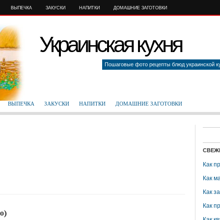
ВЫПЕЧКА
ЗАКУСКИ
НАПИТКИ
ДОМАШНИЕ ЗАГОТОВКИ
Украинская кухня
Пошаговые фото рецепты блюд украинской к
ВЫПЕЧКА
ЗАКУСКИ
НАПИТКИ
ДОМАШНИЕ ЗАГОТОВКИ
СВЕЖ
Как п
Как м
Как з
Как п
о)
Как кв