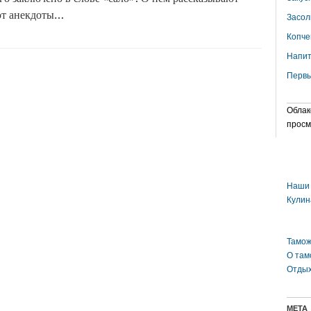
ют анекдоты…
Засол
Копче
Напит
Первы
Облак
просм
Наши 
Кулин
Тамож
О там
Отдых
МЕТА