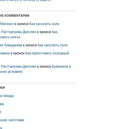
ИЕ КОММЕНТАРИИ
 Nikolaev
к записи
Как засолить сало
 Расторгуева-Диголян
к записи
Как
овать опята
ия Ахмадеева
к записи
Как засолить сало
ожина
к записи
Как приготовить холодный
 Расторгуева-Диголян
к записи
Буженина в
них условиях
ИКИ
е блюда
ка
т
ние заготовки
ки