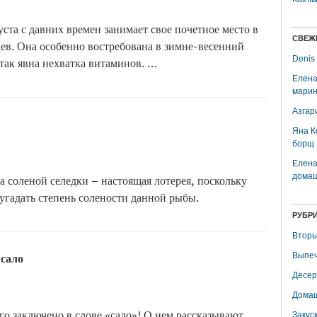
ста с давних времен занимает свое почетное место в
СВЕЖ
ев. Она особенно востребована в зимне-весенний
Denis
 так явна нехватка витаминов. …
Елена
марин
Азгар
Яна К
борщ
Елена
домаш
 соленой селедки – настоящая лотерея, поскольку
угадать степень солености данной рыбы.
РУБР
Вторы
 сало
Выпеч
Десер
Домаш
го заключено в слове «сало»! О нем рассказывают
Закус