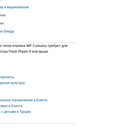
ка и маринование
ние
ки
е блюда
о тегов плагина WP Cumulus требует для
отра Flash Player 9 или выше.
проекты
арная культура
енные ограничения в Египте
ожне в Египте
 с детьми в Турции