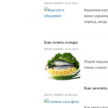
АВТОР
LENARA
• 11.01.2014
Квашеная капу
меню украинц
период, когда
Как солить селедку
АВТОР
LENARA
• 12.01.2013
Порой покупка
очень сложно 
Как засолить
АВТОР
LENARA
• 06.09.2011
Как много все