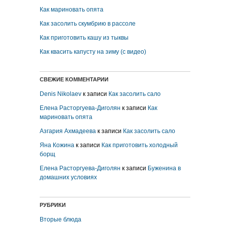
Как мариновать опята
Как засолить скумбрию в рассоле
Как приготовить кашу из тыквы
Как квасить капусту на зиму (с видео)
СВЕЖИЕ КОММЕНТАРИИ
Denis Nikolaev
к записи
Как засолить сало
Елена Расторгуева-Диголян
к записи
Как
мариновать опята
Азгария Ахмадеева
к записи
Как засолить сало
Яна Кожина
к записи
Как приготовить холодный
борщ
Елена Расторгуева-Диголян
к записи
Буженина в
домашних условиях
РУБРИКИ
Вторые блюда