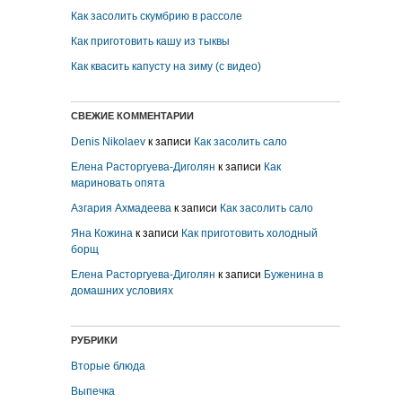
Как засолить скумбрию в рассоле
Как приготовить кашу из тыквы
Как квасить капусту на зиму (с видео)
СВЕЖИЕ КОММЕНТАРИИ
Denis Nikolaev
к записи
Как засолить сало
Елена Расторгуева-Диголян
к записи
Как
мариновать опята
Азгария Ахмадеева
к записи
Как засолить сало
Яна Кожина
к записи
Как приготовить холодный
борщ
Елена Расторгуева-Диголян
к записи
Буженина в
домашних условиях
РУБРИКИ
Вторые блюда
Выпечка