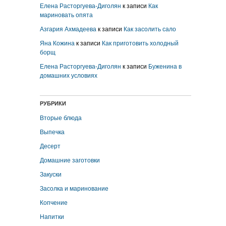
Елена Расторгуева-Диголян
к записи
Как
мариновать опята
Азгария Ахмадеева
к записи
Как засолить сало
Яна Кожина
к записи
Как приготовить холодный
борщ
Елена Расторгуева-Диголян
к записи
Буженина в
домашних условиях
РУБРИКИ
Вторые блюда
Выпечка
Десерт
Домашние заготовки
Закуски
Засолка и маринование
Копчение
Напитки