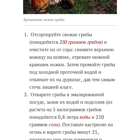
Ароматные лесные грибы
Отсортируйте свежие грибы
(понадобится
250 граммов грибов
) и
очистите их от сора: снимите верхнюю
кожицу на шляпке, отрежьте нижний
краюшек ножки. Затем промойте грибы
под холодной проточной водой и
откиньте их на дуршлаг, дав тем самым
стечь лишней влаге.
Отварите грибы в эмалированной
посуде, залив их водой и подсолив (из
расчета на 5 килограммов грибов
понадобится 0,8 литра
воды
и 250
граммов
соли
). Поставьте кастрюлю на
огонь и варите грибы минут 25,
тщательно при этом помешивая и