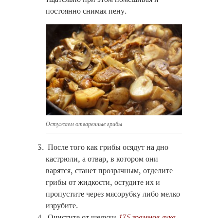
постоянно снимая пену.
Остужаем отваренные грибы
После того как грибы осядут на дно
кастрюли, а отвар, в котором они
варятся, станет прозрачным, отделите
грибы от жидкости, остудите их и
пропустите через мясорубку либо мелко
изрубите.
Очистите от шелухи
175 граммов лука
,