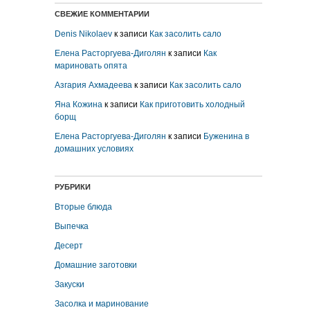
СВЕЖИЕ КОММЕНТАРИИ
Denis Nikolaev
к записи
Как засолить сало
Елена Расторгуева-Диголян
к записи
Как
мариновать опята
Азгария Ахмадеева
к записи
Как засолить сало
Яна Кожина
к записи
Как приготовить холодный
борщ
Елена Расторгуева-Диголян
к записи
Буженина в
домашних условиях
РУБРИКИ
Вторые блюда
Выпечка
Десерт
Домашние заготовки
Закуски
Засолка и маринование