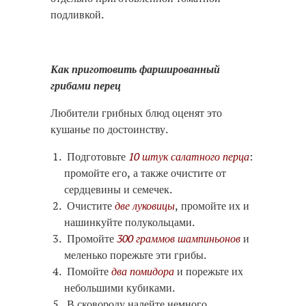
подливкой.
Как приготовить фаршированный
грибами перец
Любители грибных блюд оценят это
кушанье по достоинству.
Подготовьте
10 штук салатного перца
:
промойте его, а также очистите от
сердцевины и семечек.
Очистите
две луковицы
, промойте их и
нашинкуйте полукольцами.
Промойте
300 граммов шампиньонов
и
меленько порежьте эти грибы.
Помойте
два помидора
и порежьте их
небольшими кубиками.
В сковороду налейте немного