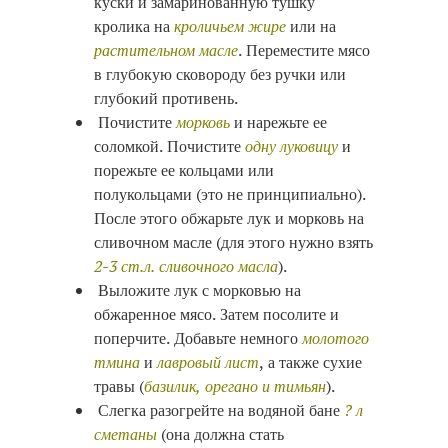
куски и замаринованную тушку
кролика на
кроличьем жире
или на
растительном масле
. Переместите мясо
в глубокую сковороду без ручки или
глубокий противень.
Почистите
морковь
и нарежьте ее
соломкой. Почистите
одну луковицу
и
порежьте ее кольцами или
полукольцами (это не принципиально).
После этого обжарьте лук и морковь на
сливочном масле (для этого нужно взять
2-3 ст.л. сливочного масла
).
Выложите лук с морковью на
обжаренное мясо. Затем посолите и
поперчите. Добавьте немного
молотого
тмина
и
лавровый лист
, а также сухие
травы (
базилик, орегано и тимьян
).
Слегка разогрейте на водяной бане
? л
сметаны
(она должна стать