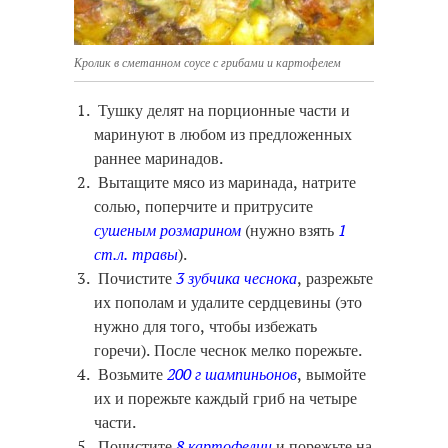
Кролик в сметанном соусе с грибами и картофелем
Тушку делят на порционные части и
маринуют в любом из предложенных
раннее маринадов.
Вытащите мясо из маринада, натрите
солью, поперчите и притрусите
сушеным розмарином
(нужно взять
1
ст.л. травы
).
Почистите
3 зубчика чеснока
, разрежьте
их пополам и удалите сердцевины (это
нужно для того, чтобы избежать
горечи). После чеснок мелко порежьте.
Возьмите
200 г шампиньонов
, вымойте
их и порежьте каждый гриб на четыре
части.
Почистите
8 картофелин
и порежьте на