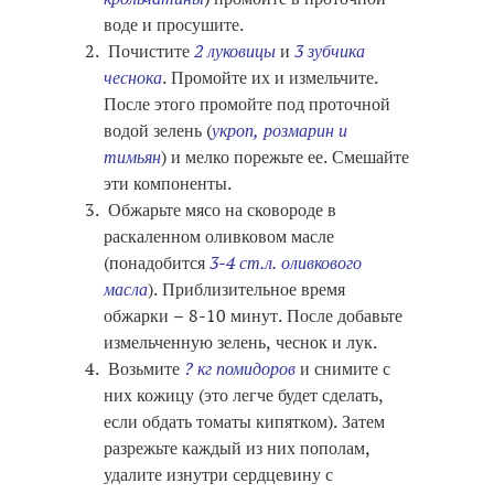
воде и просушите.
Почистите
2 луковицы
и
3 зубчика
чеснока
. Промойте их и измельчите.
После этого промойте под проточной
водой зелень (
укроп, розмарин и
тимьян
) и мелко порежьте ее. Смешайте
эти компоненты.
Обжарьте мясо на сковороде в
раскаленном оливковом масле
(понадобится
3-4 ст.л. оливкового
масла
). Приблизительное время
обжарки – 8-10 минут. После добавьте
измельченную зелень, чеснок и лук.
Возьмите
? кг помидоров
и снимите с
них кожицу (это легче будет сделать,
если обдать томаты кипятком). Затем
разрежьте каждый из них пополам,
удалите изнутри сердцевину с