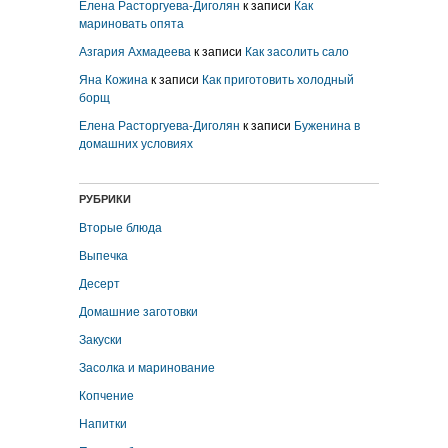
Елена Расторгуева-Диголян
к записи
Как
мариновать опята
Азгария Ахмадеева
к записи
Как засолить сало
Яна Кожина
к записи
Как приготовить холодный
борщ
Елена Расторгуева-Диголян
к записи
Буженина в
домашних условиях
РУБРИКИ
Вторые блюда
Выпечка
Десерт
Домашние заготовки
Закуски
Засолка и маринование
Копчение
Напитки