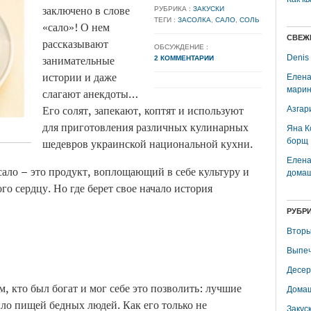
заключено в слове
РУБРИКА :
ЗАКУСКИ
ТЕГИ :
ЗАСОЛКА
,
САЛО
,
СОЛЬ
«сало»! О нем
СВЕЖ
рассказывают
ОБСУЖДЕНИЕ :
занимательные
Denis
2 КОММЕНТАРИИ
истории и даже
Елена
марин
слагают анекдоты…
Его солят, запекают, коптят и используют
Азгар
для приготовления различных кулинарных
Яна К
шедевров украинской национальной кухни.
борщ
Елена
сало – это продукт, воплощающий в себе культуру и
домаш
ого сердцу. Но где берет свое начало история
РУБР
Вторы
Выпеч
Десер
м, кто был богат и мог себе это позволить: лучшие
Домаш
ыло пищей бедных людей. Как его только не
Закус