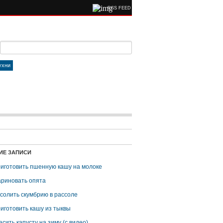
RSS FEED
ухни
ИЕ ЗАПИСИ
риготовить пшенную кашу на молоке
ариновать опята
асолить скумбрию в рассоле
риготовить кашу из тыквы
асить капусту на зиму (с видео)