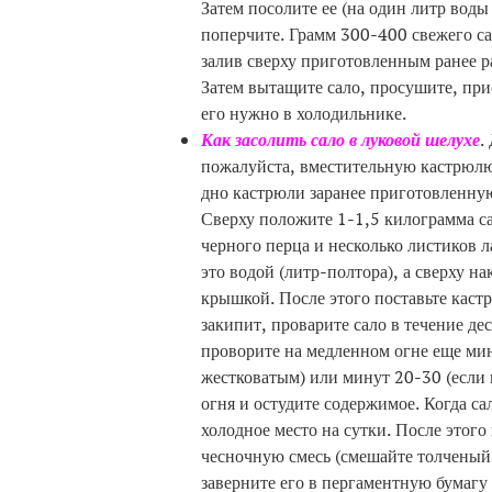
Затем посолите ее (на один литр вод
поперчите. Грамм 300-400 свежего са
залив сверху приготовленным ранее ра
Затем вытащите сало, просушите, при
его нужно в холодильнике.
Как засолить сало в луковой шелухе
.
пожалуйста, вместительную кастрюлю
дно кастрюли заранее приготовленн
Сверху положите 1-1,5 килограмма са
черного перца и несколько листиков л
это водой (литр-полтора), а сверху на
крышкой. После этого поставьте кастр
закипит, проварите сало в течение де
проворите на медленном огне еще мин
жестковатым) или минут 20-30 (если 
огня и остудите содержимое. Когда са
холодное место на сутки. После этого
чесночную смесь (смешайте толченый 
заверните его в пергаментную бумагу