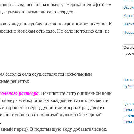
ало называлось по-разному: у американцев «фэтбэк»,
Засол
, а римляне называли сало «лярдо».
Копче
ковья люди потребляли сало в огромном количестве. К
Напит
ешено монахам есть сало. Но сало не только ели, из
Первы
Облак
просм
мя засолка сала осуществляется несколькими
рные рецепты:
Наши 
Кулин
 соленого раствора
. Вскипятите литр очищенной воды
оловку чеснока, а затем каждый ее зубчик раздавите
Где о
й горошек и перец душистый в зернах раздавите с
Если 
можно использовать молотый душистый и черный
ребен
,
Если 
разный перец). В подстывшую воду добавьте чеснок.