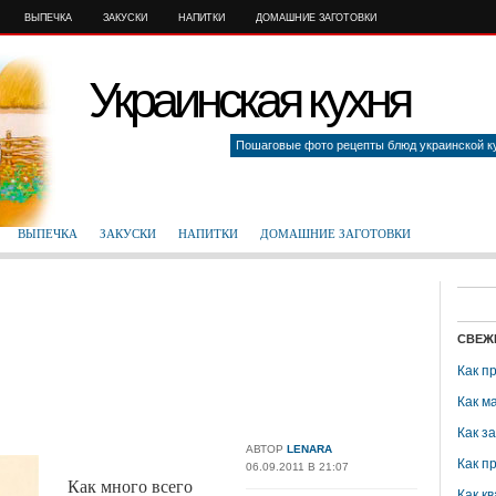
ВЫПЕЧКА
ЗАКУСКИ
НАПИТКИ
ДОМАШНИЕ ЗАГОТОВКИ
Украинская кухня
Пошаговые фото рецепты блюд украинской к
ВЫПЕЧКА
ЗАКУСКИ
НАПИТКИ
ДОМАШНИЕ ЗАГОТОВКИ
СВЕЖ
Как п
Как м
Как з
АВТОР
LENARA
Как п
06.09.2011 В 21:07
Как много всего
Как кв