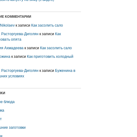
ИЕ КОММЕНТАРИИ
 Nikolaev
к записи
Как засолить сало
 Расторгуева-Диголян
к записи
Как
овать опята
ия Ахмадеева
к записи
Как засолить сало
ожина
к записи
Как приготовить холодный
 Расторгуева-Диголян
к записи
Буженина в
них условиях
ИКИ
е блюда
ка
т
ние заготовки
ки