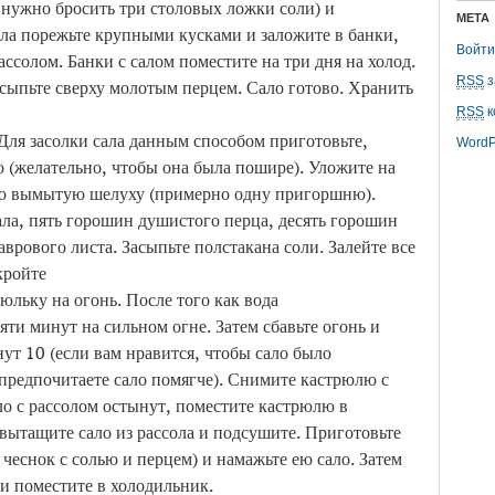
ы нужно бросить три столовых ложки соли) и
МЕТА
ла порежьте крупными кусками и заложите в банки,
Войти
ссолом. Банки с салом поместите на три дня на холод.
RSS
з
сыпьте сверху молотым перцем. Сало готово. Хранить
RSS
к
 Для засолки сала данным способом приготовьте,
WordP
 (желательно, чтобы она была пошире). Уложите на
ую вымытую шелуху (примерно одну пригоршню).
ла, пять горошин душистого перца, десять горошин
аврового листа. Засыпьте полстакана соли. Залейте все
кройте
юльку на огонь. После того как вода
сяти минут на сильном огне. Затем сбавьте огонь и
ут 10 (если вам нравится, чтобы сало было
предпочитаете сало помягче). Снимите кастрюлю с
ло с рассолом остынут, поместите кастрюлю в
 вытащите сало из рассола и подсушите. Приготовьте
чеснок с солью и перцем) и намажьте ею сало. Затем
 и поместите в холодильник.