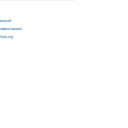
аписей
омментариев
ress.org