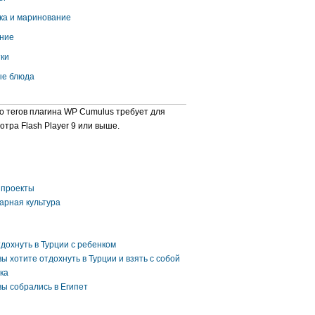
ка и маринование
ние
ки
е блюда
о тегов плагина WP Cumulus требует для
отра Flash Player 9 или выше.
проекты
арная культура
тдохнуть в Турции с ребенком
вы хотите отдохнуть в Турции и взять с собой
ка
вы собрались в Египет