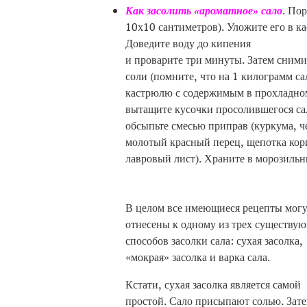
Как засолить
«ароматное» сало
. По
10х10 сантиметров). Уложите его в ка
Доведите воду до кипения
и проварите три минуты. Затем сними
соли (помните, что на 1 килограмм са
кастрюлю с содержимым в прохладном 
вытащите кусочки просолившегося сал
обсыпьте смесью приправ (куркума, ч
молотый красный перец, щепотка ко
лавровый лист). Храните в морозильн
В целом все имеющиеся рецепты могу
отнесены к одному из трех существу
способов засолки сала: сухая засолка,
«мокрая» засолка и варка сала.
Кстати, сухая засолка является самой
простой. Сало присыпают солью. Зате