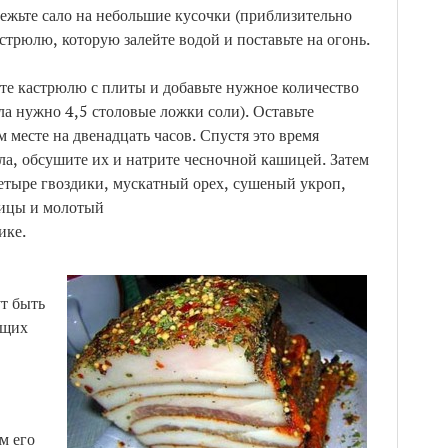
режьте сало на небольшие кусочки (приблизительно
стрюлю, которую залейте водой и поставьте на огонь.
те кастрюлю с плиты и добавьте нужное количество
ла нужно 4,5 столовые ложки соли). Оставьте
месте на двенадцать часов. Спустя это время
а, обсушите их и натрите чесночной кашицей. Затем
етыре гвоздики, мускатный орех, сушеный укроп,
рицы и молотый
ике.
т быть
ющих
м его