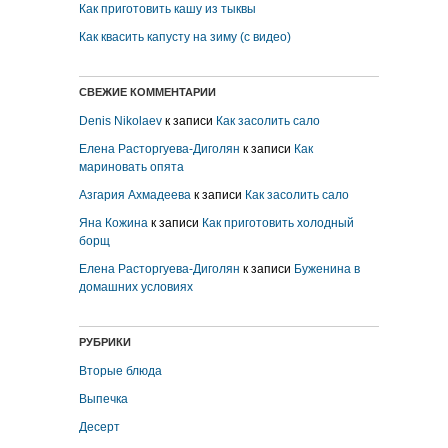
Как приготовить кашу из тыквы
Как квасить капусту на зиму (с видео)
СВЕЖИЕ КОММЕНТАРИИ
Denis Nikolaev
к записи
Как засолить сало
Елена Расторгуева-Диголян
к записи
Как
мариновать опята
Азгария Ахмадеева
к записи
Как засолить сало
Яна Кожина
к записи
Как приготовить холодный
борщ
Елена Расторгуева-Диголян
к записи
Буженина в
домашних условиях
РУБРИКИ
Вторые блюда
Выпечка
Десерт