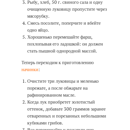
Рыбу, хлеб, 50 г. свиного сала и одну
очищенную луковицу пропустите через
мясорубку.
Смесь посолите, поперчите и вбейте
одно яйцо.
Хорошенько перемешайте фарш,
похлопывая его ладошкой: он должен
стать пышной однородной массой.
Теперь переходим к приготовлению
начинки
:
Очистите три луковицы и меленько
порежьте, а после обжарьте на
рафинированном масле.
Когда лук приобретет золотистый
оттенок, добавьте 300 граммов заранее
отваренных и порезанных небольшими
кубиками грибов.
Все перемешайте и пожарьте еще