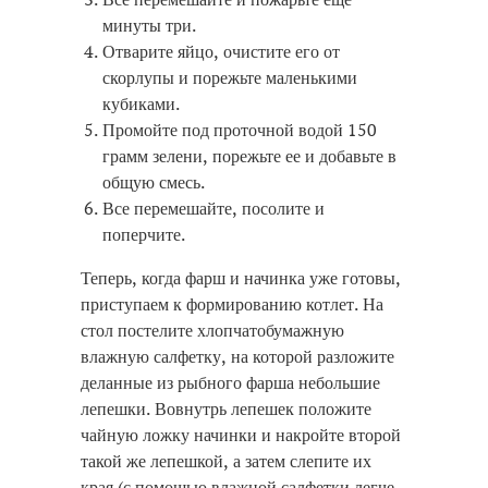
минуты три.
Отварите яйцо, очистите его от
скорлупы и порежьте маленькими
кубиками.
Промойте под проточной водой 150
грамм зелени, порежьте ее и добавьте в
общую смесь.
Все перемешайте, посолите и
поперчите.
Теперь, когда фарш и начинка уже готовы,
приступаем к формированию котлет. На
стол постелите хлопчатобумажную
влажную салфетку, на которой разложите
деланные из рыбного фарша небольшие
лепешки. Вовнутрь лепешек положите
чайную ложку начинки и накройте второй
такой же лепешкой, а затем слепите их
края (с помощью влажной салфетки легче