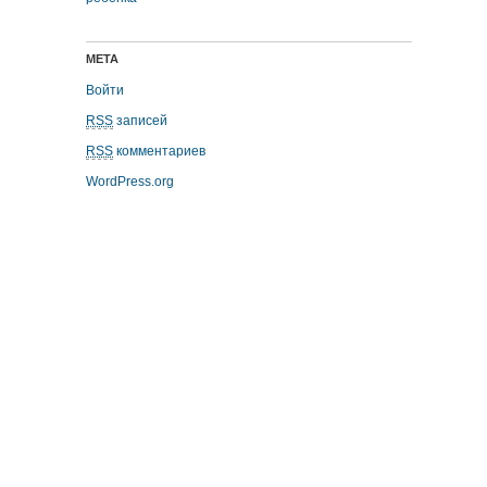
МЕТА
Войти
RSS
записей
RSS
комментариев
WordPress.org
replika klockor
Repliche Orologi Di Lusso
replica uhren
replicas relojes
replique montre