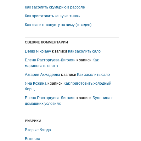
Как засолить скумбрию в рассоле
Как приготовить кашу из тыквы
Как квасить капусту на зиму (с видео)
СВЕЖИЕ КОММЕНТАРИИ
Denis Nikolaev
к записи
Как засолить сало
Елена Расторгуева-Диголян
к записи
Как
мариновать опята
Азгария Ахмадеева
к записи
Как засолить сало
Яна Кожина
к записи
Как приготовить холодный
борщ
Елена Расторгуева-Диголян
к записи
Буженина в
домашних условиях
РУБРИКИ
Вторые блюда
Выпечка