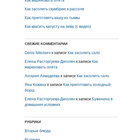
Как мариновать опята
Как засолить скумбрию в рассоле
Как приготовить кашу из тыквы
Как квасить капусту на зиму (с видео)
СВЕЖИЕ КОММЕНТАРИИ
Denis Nikolaev
к записи
Как засолить сало
Елена Расторгуева-Диголян
к записи
Как
мариновать опята
Азгария Ахмадеева
к записи
Как засолить сало
Яна Кожина
к записи
Как приготовить холодный
борщ
Елена Расторгуева-Диголян
к записи
Буженина в
домашних условиях
РУБРИКИ
Вторые блюда
Выпечка