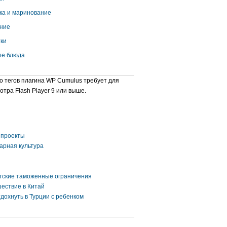
ка и маринование
ние
ки
е блюда
о тегов плагина WP Cumulus требует для
отра Flash Player 9 или выше.
проекты
арная культура
тские таможенные ограничения
ествие в Китай
тдохнуть в Турции с ребенком