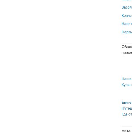
Засол
Копче
Напит
Первы
Облак
просм
Наши 
Кулин
Египе
Путеш
Где о
МЕТА