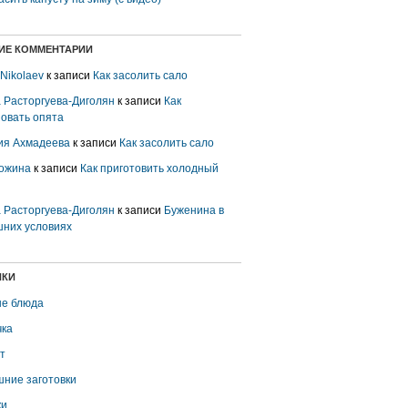
ИЕ КОММЕНТАРИИ
 Nikolaev
к записи
Как засолить сало
 Расторгуева-Диголян
к записи
Как
овать опята
ия Ахмадеева
к записи
Как засолить сало
ожина
к записи
Как приготовить холодный
 Расторгуева-Диголян
к записи
Буженина в
них условиях
ИКИ
е блюда
ка
т
ние заготовки
ки