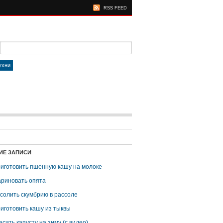
RSS FEED
ухни
ИЕ ЗАПИСИ
риготовить пшенную кашу на молоке
ариновать опята
асолить скумбрию в рассоле
риготовить кашу из тыквы
асить капусту на зиму (с видео)