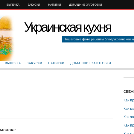
ВЫПЕЧКА
ЗАКУСКИ
НАПИТКИ
ДОМАШНИЕ ЗАГОТОВКИ
Украинская кухня
Пошаговые фото рецепты блюд украинской к
ВЫПЕЧКА
ЗАКУСКИ
НАПИТКИ
ДОМАШНИЕ ЗАГОТОВКИ
СВЕЖ
Как п
Как м
Как з
Как п
 молоке
Как кв