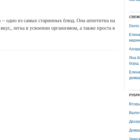
СВЕЖ
 – одно из самых старинных блюд. Она аппетитна на
Denis
 вкус, легка в усвоении организмом, а также проста в
Елена
марин
Азгар
Яна К
борщ
Елена
домаш
РУБР
Вторы
Выпеч
Десер
Домаш
Закус