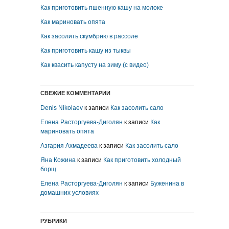
Как приготовить пшенную кашу на молоке
Как мариновать опята
Как засолить скумбрию в рассоле
Как приготовить кашу из тыквы
Как квасить капусту на зиму (с видео)
СВЕЖИЕ КОММЕНТАРИИ
Denis Nikolaev
к записи
Как засолить сало
Елена Расторгуева-Диголян
к записи
Как
мариновать опята
Азгария Ахмадеева
к записи
Как засолить сало
Яна Кожина
к записи
Как приготовить холодный
борщ
Елена Расторгуева-Диголян
к записи
Буженина в
домашних условиях
РУБРИКИ