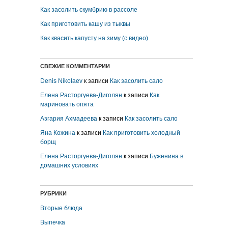
Как засолить скумбрию в рассоле
Как приготовить кашу из тыквы
Как квасить капусту на зиму (с видео)
СВЕЖИЕ КОММЕНТАРИИ
Denis Nikolaev
к записи
Как засолить сало
Елена Расторгуева-Диголян
к записи
Как
мариновать опята
Азгария Ахмадеева
к записи
Как засолить сало
Яна Кожина
к записи
Как приготовить холодный
борщ
Елена Расторгуева-Диголян
к записи
Буженина в
домашних условиях
РУБРИКИ
Вторые блюда
Выпечка