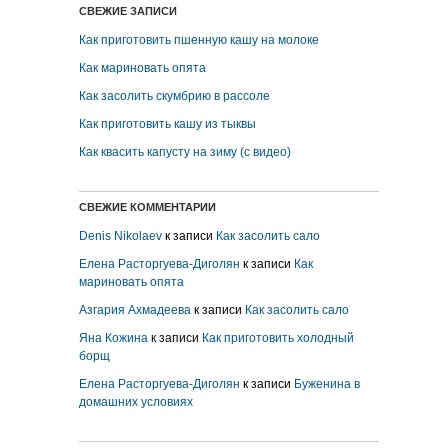
СВЕЖИЕ ЗАПИСИ
Как приготовить пшенную кашу на молоке
Как мариновать опята
Как засолить скумбрию в рассоле
Как приготовить кашу из тыквы
Как квасить капусту на зиму (с видео)
СВЕЖИЕ КОММЕНТАРИИ
Denis Nikolaev
к записи
Как засолить сало
Елена Расторгуева-Диголян
к записи
Как
мариновать опята
Азгария Ахмадеева
к записи
Как засолить сало
Яна Кожина
к записи
Как приготовить холодный
борщ
Елена Расторгуева-Диголян
к записи
Буженина в
домашних условиях