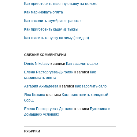
Как приготовить пшенную кашу на молоке
Как мариновать опята
Как засолить скумбрию в рассоле
Как приготовить кашу из тыквы
Как квасить капусту на зиму (с видео)
СВЕЖИЕ КОММЕНТАРИИ
Denis Nikolaev
к записи
Как засолить сало
Елена Расторгуева-Диголян
к записи
Как
мариновать опята
Азгария Ахмадеева
к записи
Как засолить сало
Яна Кожина
к записи
Как приготовить холодный
борщ
Елена Расторгуева-Диголян
к записи
Буженина в
домашних условиях
РУБРИКИ