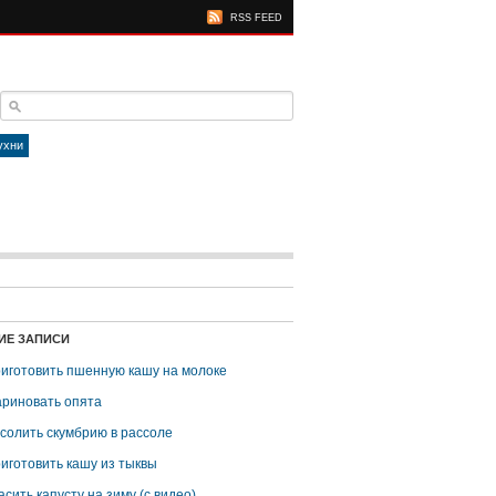
RSS FEED
ухни
ИЕ ЗАПИСИ
риготовить пшенную кашу на молоке
ариновать опята
асолить скумбрию в рассоле
риготовить кашу из тыквы
асить капусту на зиму (с видео)