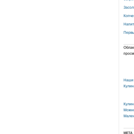
Засол
Копче
Напит
Первы
Облак
просм
Наши 
Кулин
Кулин
Можно
Мален
МЕТА