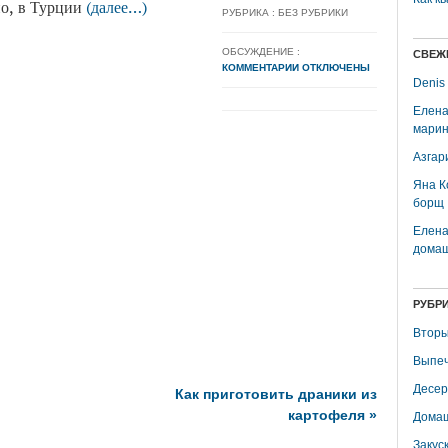
но, в Турции
(далее…)
РУБРИКА : БЕЗ РУБРИКИ
ОБСУЖДЕНИЕ :
СВЕЖ
КОММЕНТАРИИ ОТКЛЮЧЕНЫ
Denis
Елена
марин
Азгар
Яна К
борщ
Елена
домаш
РУБР
Вторы
Выпеч
Десер
Как приготовить драники из
картофеля
»
Домаш
Закус