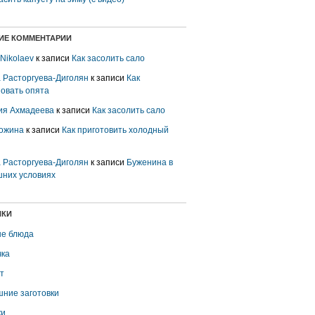
ИЕ КОММЕНТАРИИ
 Nikolaev
к записи
Как засолить сало
 Расторгуева-Диголян
к записи
Как
овать опята
ия Ахмадеева
к записи
Как засолить сало
ожина
к записи
Как приготовить холодный
 Расторгуева-Диголян
к записи
Буженина в
них условиях
ИКИ
е блюда
ка
т
ние заготовки
ки