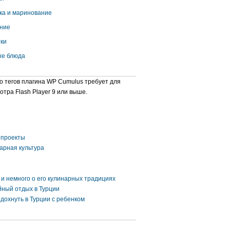
ка и маринование
ние
ки
е блюда
о тегов плагина WP Cumulus требует для
отра Flash Player 9 или выше.
проекты
арная культура
 и немного о его кулинарных традициях
ный отдых в Турции
тдохнуть в Турции с ребенком