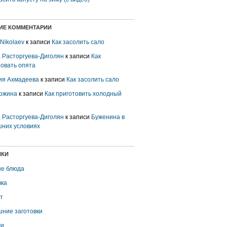
ИЕ КОММЕНТАРИИ
 Nikolaev
к записи
Как засолить сало
 Расторгуева-Диголян
к записи
Как
овать опята
ия Ахмадеева
к записи
Как засолить сало
ожина
к записи
Как приготовить холодный
 Расторгуева-Диголян
к записи
Буженина в
них условиях
ИКИ
е блюда
ка
т
ние заготовки
ки