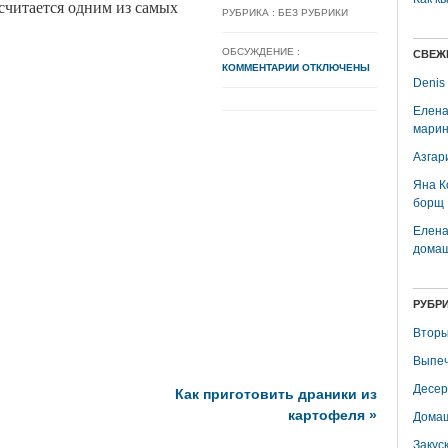
считается одним из самых
РУБРИКА : БЕЗ РУБРИКИ
ОБСУЖДЕНИЕ :
СВЕЖ
КОММЕНТАРИИ ОТКЛЮЧЕНЫ
Denis
Елена
марин
Азгар
Яна К
борщ
Елена
домаш
РУБР
Вторы
Выпеч
Десер
Как приготовить драники из
картофеля
»
Домаш
Закус