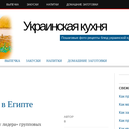
ВЫПЕЧКА
ЗАКУСКИ
НАПИТКИ
ДОМАШНИЕ ЗАГОТОВКИ
Украинская кухня
Пошаговые фото рецепты блюд украинской к
ВЫПЕЧКА
ЗАКУСКИ
НАПИТКИ
ДОМАШНИЕ ЗАГОТОВКИ
СВЕЖ
Как п
 в Египте
Как м
Как з
АВТОР
Как п
В
у лидера» групповых
Как кв