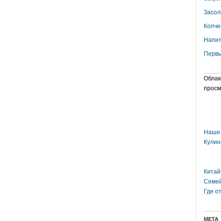
Засол
Копче
Напит
Первы
Облак
просм
Наши 
Кулин
Китай
Семей
Где о
МЕТА