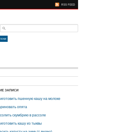
RSS FEED
ухни
ИЕ ЗАПИСИ
риготовить пшенную кашу на молоке
ариновать опята
асолить скумбрию в рассоле
риготовить кашу из тыквы
асить капусту на зиму (с видео)