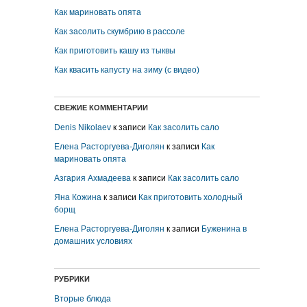
Как мариновать опята
Как засолить скумбрию в рассоле
Как приготовить кашу из тыквы
Как квасить капусту на зиму (с видео)
СВЕЖИЕ КОММЕНТАРИИ
Denis Nikolaev
к записи
Как засолить сало
Елена Расторгуева-Диголян
к записи
Как
мариновать опята
Азгария Ахмадеева
к записи
Как засолить сало
Яна Кожина
к записи
Как приготовить холодный
борщ
Елена Расторгуева-Диголян
к записи
Буженина в
домашних условиях
РУБРИКИ
Вторые блюда